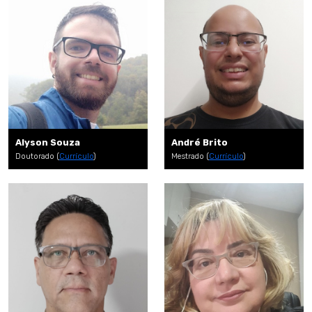
Alyson Souza
André Brito
Doutorado (
Currículo
)
Mestrado (
Currículo
)