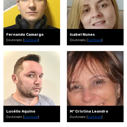
Fernando Camargo
Isabel Nunes
Doutorado (
Currículo
)
Doutorado (
Currículo
)
Lucélio Aquino
Mª Cristina Leandro
Doutorado (
Currículo
)
Doutorado (
Currículo
)