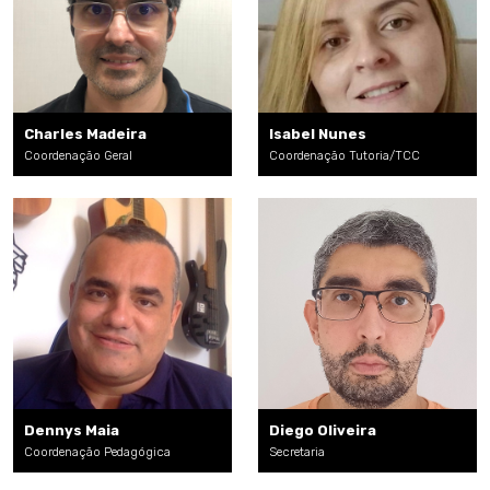
Charles Madeira
Isabel Nunes
Coordenação Geral
Coordenação Tutoria/TCC
Dennys Maia
Diego Oliveira
Coordenação Pedagógica
Secretaria